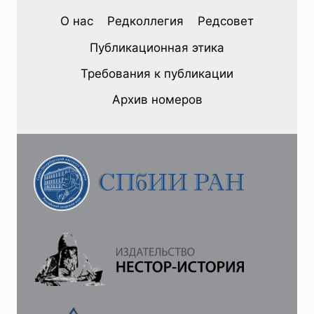
Е.Ф.СИНЕЛЬНИКОВА.
О нас
Редколлегия
Редсовет
ДОКЛАД
СЕКРЕТАРЯ
Публикационная этика
РУССКОГО
ОБЩЕСТВА
Требования к публикации
ЛЮБИТЕЛЕЙ
МИРОВЕДЕНИЯ
Архив номеров
ОБ
УПРОЩЕНИИ
ОТЧЕТНОСТИ
НАУЧНЫХ
ОБЩЕСТВ,
1926
Г.