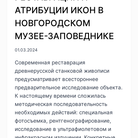
ЯЦИШИНА.
АТРИБУЦИИ ИКОН В
ИССЛЕДОВАНИЯ
ДРЕВНЕРУССКИХ
НОВГОРОДСКОМ
ЧЕРНИЛ:
К
МУЗЕЕ-ЗАПОВЕДНИКЕ
ВОПРОСУ
ИДЕНТИФИКАЦИИ
01.03.2024
ИСТОЧНИКА
ТАНИНОВ
Современная реставрация
древнерусской станковой живописи
предусматривает всестороннее
предварительное исследование объекта.
К настоящему времени сложилась
методическая последовательность
необходимых действий: специальная
фотосъемка, рентгенографирование,
исследование в ультрафиолетовом и
инфракрасном излучении. Конкретные