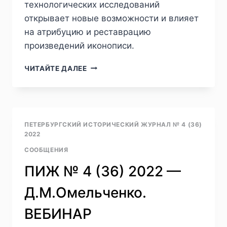
технологических исследований
открывает новые возможности и влияет
на атрибуцию и реставрацию
произведений иконописи.
ПИЖ
ЧИТАЙТЕ ДАЛЕЕ
№1
(41)
2024
—
Ю.
ПЕТЕРБУРГСКИЙ ИСТОРИЧЕСКИЙ ЖУРНАЛ № 4 (36)
Ю.
2022
АЛЕКСАНДРОВ.
СООБЩЕНИЯ
ПРИМЕНЕНИЕ
СОВРЕМЕННЫХ
ПИЖ № 4 (36) 2022 —
МЕТОДОВ
ИССЛЕДОВАНИЯ
Д.М.Омельченко.
ДЛЯ
КОРРЕКТНОЙ
ВЕБИНАР
РЕСТАВРАЦИИ
И