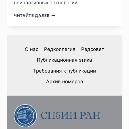
неинвазивных технологий.
ПИЖ
ЧИТАЙТЕ ДАЛЕЕ
№
4
(36)
2022
—
О нас
Редколлегия
Редсовет
Д.М.ОМЕЛЬЧЕНКО.
ВЕБИНАР
Публикационная этика
«ВЫПОЛНЕННЫЕ
В
Требования к публикации
ЦВЕТЕ
НАЧЕРТАНИЯ
Архив номеров
И
ТЕХНИКИ
ИХ
АНАЛИЗА»
(ГАМБУРГ,
19
ОКТЯБРЯ