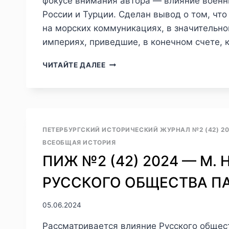
фокусе внимания автора — влияние военн
России и Турции. Сделан вывод о том, чт
на морских коммуникациях, в значительн
империях, приведшие, в конечном счете,
ПИЖ
ЧИТАЙТЕ ДАЛЕЕ
№3
(47)
2025
—
Д.
Ю.
ПЕТЕРБУРГСКИЙ ИСТОРИЧЕСКИЙ ЖУРНАЛ №2 (42) 20
КОЗЛОВ.
ВСЕОБЩАЯ ИСТОРИЯ
ЗДЕСЬ
ПИЖ №2 (42) 2024 — М.
БЫЛА
АХИЛЛЕСОВА
РУССКОГО ОБЩЕСТВА П
ПЯТА
РУССКОГО
КОЛОССА…:
05.06.2024
К
ВОПРОСУ
Рассматривается влияние Русского общест