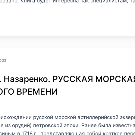
овано. Книга будет интересна как специалистам, т
023
 Б. Назаренко. РУССКАЯ МОРС
ОГО ВРЕМЕНИ
оисхождении русской морской артиллерийской экзер
е из орудий) петровской эпохи. Ранее была известн
аксиным в 1718 г., представляющая собой краткое пе