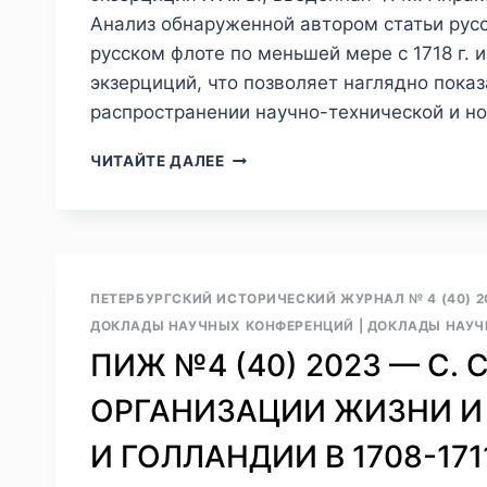
II.
Анализ обнаруженной автором статьи русс
ФЛОТ,
русском флоте по меньшей мере с 1718 г. 
ВОЙНА,
экзерциций, что позволяет наглядно пока
ПОЛИТИКА.
распространении научно-технической и но
Т.
III.
ПИЖ
ТРИ
ЧИТАЙТЕ ДАЛЕЕ
№4
ВОЙНЫ
(40)
ЕКАТЕРИНЫ
2023
ВЕЛИКОЙ.
—
Ч.
К.
3.
Б.
СПБ.:
ПЕТЕРБУРГСКИЙ ИСТОРИЧЕСКИЙ ЖУРНАЛ № 4 (40) 2
НАЗАРЕНКО.
ОСТРОВ,
ДОКЛАДЫ НАУЧНЫХ КОНФЕРЕНЦИЙ
|
ДОКЛАДЫ НАУЧН
РУССКАЯ
2023.
ПИЖ №4 (40) 2023 — С. 
МОРСКАЯ
647
АРТИЛЛЕРИЙСКАЯ
С.
ОРГАНИЗАЦИИ ЖИЗНИ И 
ЭКЗЕРЦИЦИЯ
ISBN
ПЕТРОВСКОГО
978-
И ГОЛЛАНДИИ В 1708-1711
ВРЕМЕНИ
5-
94500-