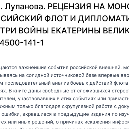
М. Лупанова. РЕЦЕНЗИЯ НА МО
ССИЙСКИЙ ФЛОТ И ДИПЛОМАТИЯ
. ТРИ ВОЙНЫ ЕКАТЕРИНЫ ВЕЛИКО
94500-141-1
ещаются важнейшие события российской внешней, мо
вываясь на солидной источниковой базе впервые вв
м последовательный анализ боевых действий флота 
ях. В книге даны свободные от сложившихся стерео
телей, участвовавших в этих событиях или причаст
ожным только благодаря скрупулезной работе с док
 ошибки, вкравшиеся в предыдущие издания по изу
 тех или иных решений, о причинах искажения инфо