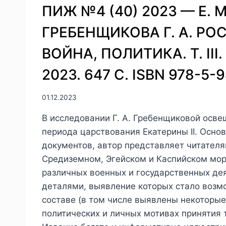
ПИЖ №4 (40) 2023 — Е. 
В
СУДОХОДНЫХ
ГРЕБЕНЩИКОВА Г. А. РО
ОПЕРАЦИЯХ
РУССКОГО
ВОЙНА, ПОЛИТИКА. Т. III
ОБЩЕСТВА
ПАРОХОДСТВА
2023. 647 С. ISBN 978-5-
И
ТОРГОВЛИ
01.12.2023
В исследовании Г. А. Гребенщиковой осв
периода царствования Екатерины II. Осно
документов, автор представляет читателя
Средиземном, Эгейском и Каспийском мор
различных военных и государственных дея
деталями, выявление которых стало возм
составе (в том числе выявлены некоторые
политических и личных мотивах принятия