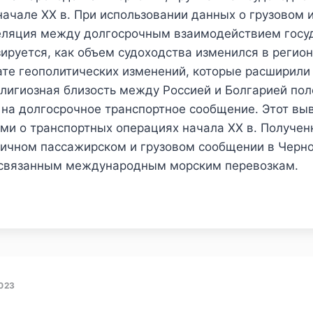
ачале ХХ в. При использовании данных о грузовом 
еляция между долгосрочным взаимодействием госуд
зируется, как объем судоходства изменился в регио
ьтате геополитических изменений, которые расширили
елигиозная близость между Россией и Болгарией по
, на долгосрочное транспортное сообщение. Этот вы
ными о транспортных операциях начала XX в. Получ
ничном пассажирском и грузовом сообщении в Черн
мосвязанным международным морским перевозкам.
023