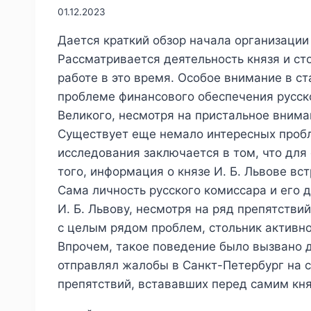
141-
01.12.2023
1
Дается краткий обзор начала организации
Рассматривается деятельность князя и сто
работе в это время. Особое внимание в ст
проблеме финансового обеспечения русско
Великого, несмотря на пристальное внима
Существует еще немало интересных пробл
исследования заключается в том, что дл
того, информация о князе И. Б. Львове в
Сама личность русского комиссара и его д
И. Б. Львову, несмотря на ряд препятстви
с целым рядом проблем, стольник активно
Впрочем, такое поведение было вызвано д
отправлял жалобы в Санкт-Петербург на 
препятствий, встававших перед самим кн