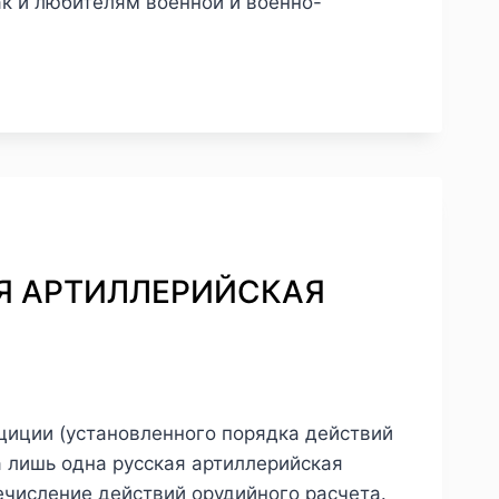
ак и любителям военной и военно-
КАЯ АРТИЛЛЕРИЙСКАЯ
циции (установленного порядка действий
а лишь одна русская артиллерийская
речисление действий орудийного расчета.