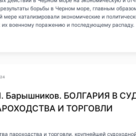
ых действий в Черном море на экономическую и отч
о результаты борьбы в Черном море, главным образ
ой мере катализировали экономические и политичес
 к их военному поражению и последующему распаду.
24
 Н. Барышников. БОЛГАРИЯ В 
АРОХОДСТВА И ТОРГОВЛИ
ва пароходства и торговли, крупнейшей судоходной