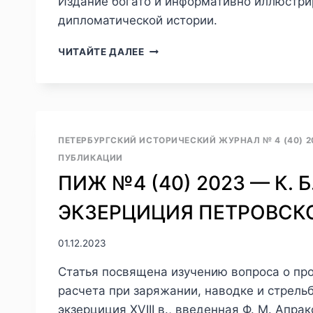
Издание богато и информативно иллюстрир
дипломатической истории.
ПИЖ
ЧИТАЙТЕ ДАЛЕЕ
№4
(40)
2023
—
Е.
М.
ПЕТЕРБУРГСКИЙ ИСТОРИЧЕСКИЙ ЖУРНАЛ № 4 (40) 2
ЛУПАНОВА.
ПУБЛИКАЦИИ
РЕЦЕНЗИЯ
ПИЖ №4 (40) 2023 — К.
НА
МОНОГРАФИЮ:
ЭКЗЕРЦИЦИЯ ПЕТРОВСК
ГРЕБЕНЩИКОВА
Г.
А.
01.12.2023
РОССИЙСКИЙ
ФЛОТ
Статья посвящена изучению вопроса о пр
И
расчета при заряжании, наводке и стрельб
ДИПЛОМАТИЯ
экзерциция XVIII в., введенная Ф. М. Апр
ЕКАТЕРИНЫ