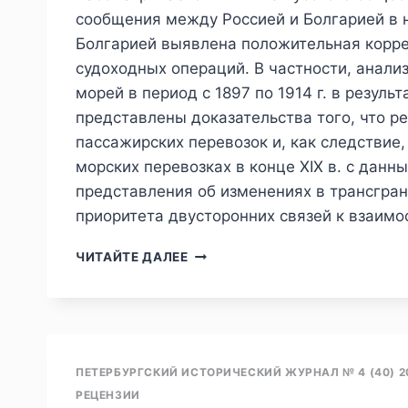
О
сообщения между Россией и Болгарией в н
РОЛИ
Болгарией выявлена положительная корр
И
ЗНАЧЕНИИ
судоходных операций. В частности, анали
ЧЕРНОМОРСКОГО
морей в период с 1897 по 1914 г. в резул
ТЕАТРА
представлены доказательства того, что р
ПЕРВОЙ
пассажирских перевозок и, как следствие
МИРОВОЙ
ВОЙНЫ
морских перевозках в конце XIX в. с дан
представления об изменениях в трансгра
приоритета двусторонних связей к взаи
ПИЖ
ЧИТАЙТЕ ДАЛЕЕ
№2
(42)
2024
—
М.
Н.
ПЕТЕРБУРГСКИЙ ИСТОРИЧЕСКИЙ ЖУРНАЛ № 4 (40) 2
БАРЫШНИКОВ.
РЕЦЕНЗИИ
БОЛГАРИЯ