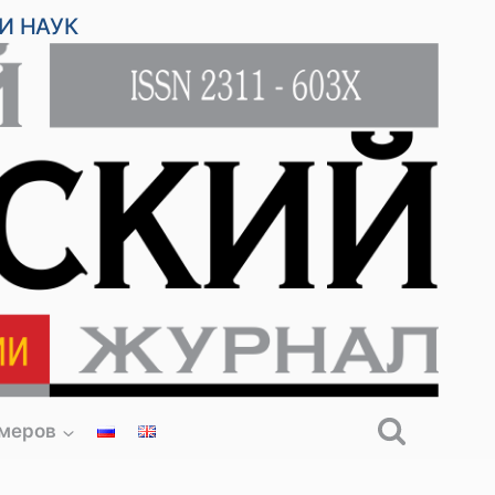
И НАУК
омеров