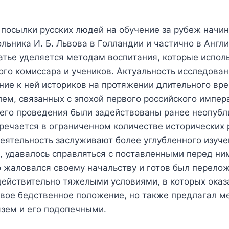
 посылки русских людей на обучение за рубеж начин
льника И. Б. Львова в Голландии и частично в Англ
атье уделяется методам воспитания, которые исполь
го комиссара и учеников. Актуальность исследован
ние к ней историков на протяжении длительного вре
ем, связанных с эпохой первого российского импер
я его проведения были задействованы ранее неопуб
стречается в ограниченном количестве исторических 
еятельность заслуживают более углубленного изучен
й, удавалось справляться с поставленными перед ни
 жаловался своему начальству и готов был переложи
ействительно тяжелыми условиями, в которых оказа
свое бедственное положение, но также предлагал м
язем и его подопечными.