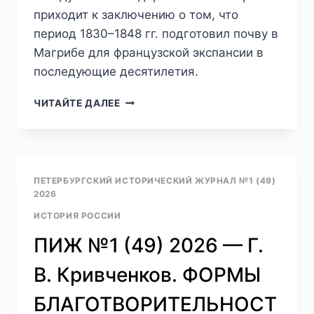
приходит к заключению о том, что
период 1830–1848 гг. подготовил почву в
Магрибе для французской экспансии в
последующие десятилетия.
ПИЖ
ЧИТАЙТЕ ДАЛЕЕ
№1
(49)
2026
—
Н.
ПЕТЕРБУРГСКИЙ ИСТОРИЧЕСКИЙ ЖУРНАЛ №1 (49)
А.
2026
ЖЕРЛИЦЫНА.
ИСТОРИЯ РОССИИ
ФРАНЦУЗСКО-
ОСМАНСКОЕ
ПИЖ №1 (49) 2026 — Г.
СОПЕРНИЧЕСТВО
В
В. Кривченков. ФОРМЫ
МАГРИБЕ
С
БЛАГОТВОРИТЕЛЬНОСТ
1830