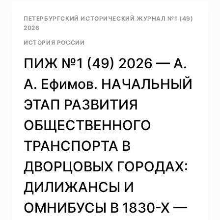
—
Г.
ПЕТЕРБУРГСКИЙ ИСТОРИЧЕСКИЙ ЖУРНАЛ №1 (49)
В.
2026
КРИВЧЕНКОВ.
ИСТОРИЯ РОССИИ
ФОРМЫ
БЛАГОТВОРИТЕЛЬНОСТИ
ПИЖ №1 (49) 2026 — А.
ВО
ВРЕМЯ
А. Ефимов. НАЧАЛЬНЫЙ
РУССКО-
ТУРЕЦКОЙ
ЭТАП РАЗВИТИЯ
ВОЙНЫ
1877–
ОБЩЕСТВЕННОГО
1878
ГГ.
ТРАНСПОРТА В
(НА
МАТЕРИАЛАХ
ДВОРЦОВЫХ ГОРОДАХ:
СМОЛЕНСКОЙ
ГУБЕРНИИ)
ДИЛИЖАНСЫ И
ОМНИБУСЫ В 1830-Х —