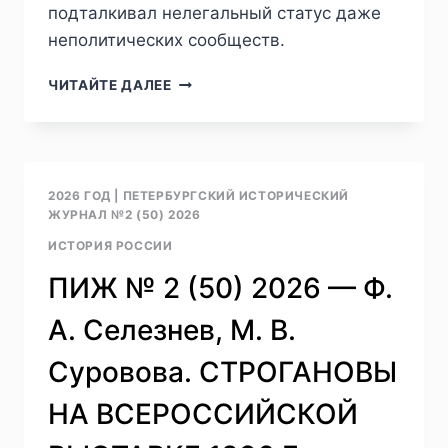
подталкивал нелегальный статус даже
неполитических сообществ.
ПИЖ
ЧИТАЙТЕ ДАЛЕЕ
№
2
(50)
2026
—
2026 ГОД
|
ПЕТЕРБУРГСКИЙ ИСТОРИЧЕСКИЙ
Д.
ЖУРНАЛ №2 (50) 2026
А.
ИСТОРИЯ РОССИИ
БАРИНОВ.
СТУДЕНЧЕСКИЕ
ПИЖ № 2 (50) 2026 — Ф.
ЗЕМЛЯЧЕСТВА
РОССИЙСКОЙ
А. Селезнев, М. В.
ИМПЕРИИ:
ОТ
Суровова. СТРОГАНОВЫ
НАЦИОНАЛЬНОГО
К
НА ВСЕРОССИЙСКОЙ
ПОЛИТИЧЕСКОМУ