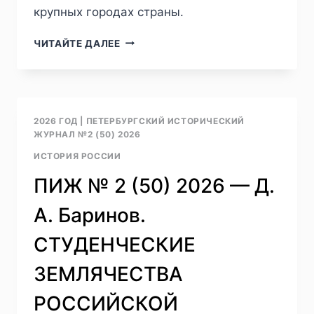
крупных городах страны.
ПИЖ
ЧИТАЙТЕ ДАЛЕЕ
№
2
(50)
2026
—
2026 ГОД
|
ПЕТЕРБУРГСКИЙ ИСТОРИЧЕСКИЙ
А.
ЖУРНАЛ №2 (50) 2026
В.
ИСТОРИЯ РОССИИ
АШИХМИН.
АДМИНИСТРАТИВНО-
ПИЖ № 2 (50) 2026 — Д.
ТЕРРИТОРИАЛЬНАЯ
СТРУКТУРА
А. Баринов.
ДОРЕФОРМЕННОЙ
РОССИИ:
СТУДЕНЧЕСКИЕ
ЭВОЛЮЦИЯ
ИСТОРИОГРАФИЧЕСКИХ
ЗЕМЛЯЧЕСТВА
ПРЕДСТАВЛЕНИЙ
РОССИЙСКОЙ