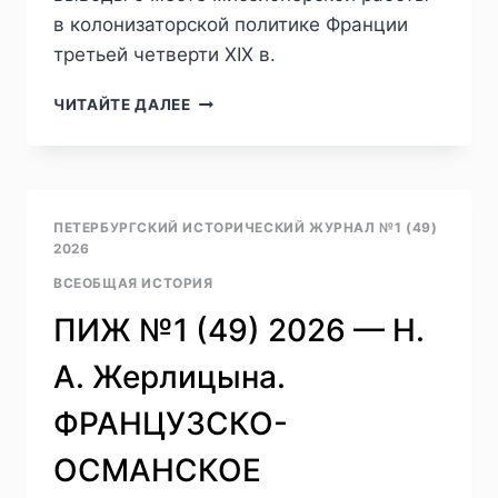
в колонизаторской политике Франции
третьей четверти XIX в.
ПИЖ
ЧИТАЙТЕ ДАЛЕЕ
№1
(49)
2026
—
Л.
ПЕТЕРБУРГСКИЙ ИСТОРИЧЕСКИЙ ЖУРНАЛ №1 (49)
А.
2026
ГЕРД.
ВСЕОБЩАЯ ИСТОРИЯ
ФРАНКО-
РОССИЙСКОЕ
ПИЖ №1 (49) 2026 — Н.
СОПЕРНИЧЕСТВО
В
А. Жерлицына.
ВОСТОЧНОЙ
ФРАКИИ
ФРАНЦУЗСКО-
(1856–
1870-
ОСМАНСКОЕ
Е
ГОДЫ)