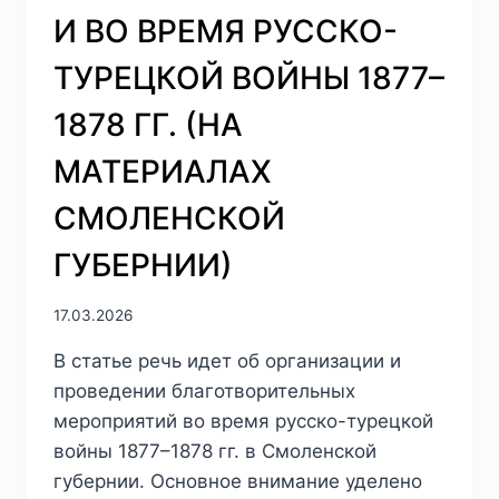
ПО
И ВО ВРЕМЯ РУССКО-
1848
Г.
ТУРЕЦКОЙ ВОЙНЫ 1877–
ПО
РОССИЙСКИМ
1878 ГГ. (НА
И
ТУРЕЦКИМ
МАТЕРИАЛАХ
АРХИВНЫМ
МАТЕРИАЛАМ
СМОЛЕНСКОЙ
ГУБЕРНИИ)
17.03.2026
В статье речь идет об организации и
проведении благотворительных
мероприятий во время русско-турецкой
войны 1877–1878 гг. в Смоленской
губернии. Основное внимание уделено