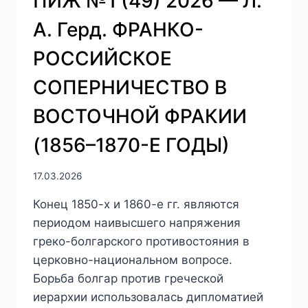
ПИЖ №1 (49) 2026 — Л.
В.
СУРОВОВА.
А. Герд. ФРАНКО-
СТРОГАНОВЫ
НА
РОССИЙСКОЕ
ВСЕРОССИЙСКОЙ
ВЫСТАВКЕ
СОПЕРНИЧЕСТВО В
1896
Г.:
ВОСТОЧНОЙ ФРАКИИ
АДАПТАЦИЯ
ДВОРЯН-
(1856–1870-Е ГОДЫ)
ПРЕДПРИНИМАТЕЛЕЙ
К
РЕАЛИЯМ
17.03.2026
ПОРЕФОРМЕННОЙ
Конец 1850-х и 1860-е гг. являются
ЭКОНОМИКИ
периодом наивысшего напряжения
греко-болгарского противостояния в
церковно-национальном вопросе.
Борьба болгар против греческой
иерархии использовалась дипломатией