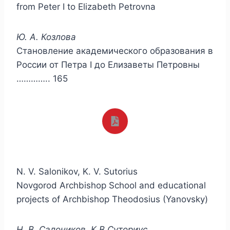
from Peter I to Elizabeth Petrovna
Ю. А. Козлова
Становление академического образования в
России от Петра I до Елизаветы Петровны
………….. 165
N. V. Salonikov, K. V. Sutorius
Novgorod Archbishop School and educational
projects of Archbishop Theodosius (Yanovsky)
Н. В. Салоников, К.В.Суториус