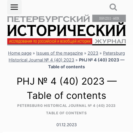
Skip
to
content
Home page
»
Issues of the magazine
»
2023
»
Petersburg
Historical Journal № 4 (40) 2023
»
PHJ № 4 (40) 2023 —
Table of contents
PHJ № 4 (40) 2023 —
Table of contents
PETERSBURG HISTORICAL JOURNAL № 4 (40) 2023
TABLE OF CONTENTS
01.12.2023